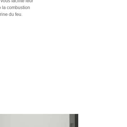
ous facilite leur
e la combustion
rine du feu.