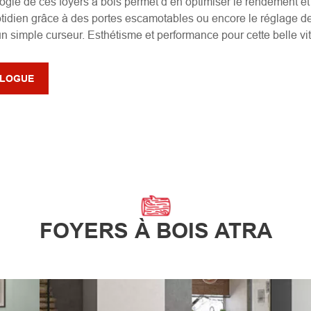
gie de ces foyers à bois permet d’en optimiser le rendement et v
uotidien grâce à des portes escamotables ou encore le réglage d
n simple curseur. Esthétisme et performance pour cette belle vit
ALOGUE
FOYERS À BOIS ATRA