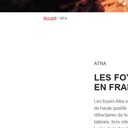
Accueil
/
atra
ATRA
LES FO
EN FR
Les foyers Atra s
de haute qualité
réfractaires de f
latérale, trois vi