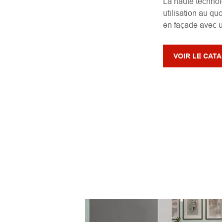
La haute technolo
utilisation au q
en façade avec u
VOIR LE CAT