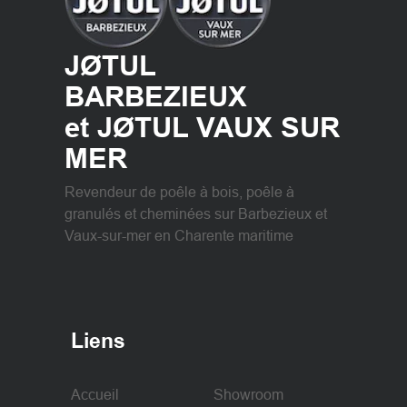
JØTUL
BARBEZIEUX
et JØTUL VAUX SUR
MER
Revendeur de poêle à bois, poêle à
granulés et cheminées sur Barbezieux et
Vaux-sur-mer en Charente maritime
Liens
Accueil
Showroom