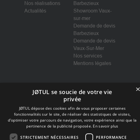
Nos réalisations
Barbezieux
Actualités
Showroom Vaux-
sur-mer
Demande de devis
Barbezieux
Demande de devis
Vaux-Sur-Mer
Nos services
Mentions légales
JØTUL se soucie de votre vie
Suivez-nous
privée
JØTUL dépose des cookies afin de vous proposer certaines
Facebook
fonctionnalités sur le site, de réaliser des statistiques de visites,
d’optimiser votre parcours de navigation, votre expérience ainsi que la
Facebook
pertinence de la publicité proposée.
En savoir plus
Instagram
Instagram
STRICTEMENT NÉCESSAIRES
PERFORMANCE