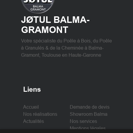
JØTUL BALMA-
GRAMONT
Votre spécialiste du Poêle à Bois, du Poêle
à Granulés & de la Cheminée à Balma-
Gramont, Toulouse en Haute-Garonne
Liens
Accueil
Demande de devis
Nos réalisations
Showroom Balma
Actualités
Nos services
Mentions légales