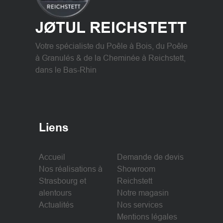
JØTUL REICHSTETT
Votre spécialiste du Poêle à Bois, du Poêle
à Granulés & de la Cheminée à Reichstett,
dans le Bas-Rhin
Liens
Accueil
Demande de devis
Nos réalisations à
Showroom
Strasbourg et
Reichstett
alentours
Notre magasin
Actualités
Nos services
Mentions légales