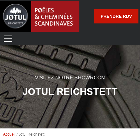
PRENDRE RDV
VISITEZ NOTRE SHOWROOM
JOTUL REICHSTETT
Accueil
/
Jotul Reichstett