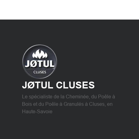
JØTUL CLUSES
Le spécialiste de la Cheminée, du Poêle à
Bois et du Poêle à Granulés à Cluses, en
Haute-Savoie