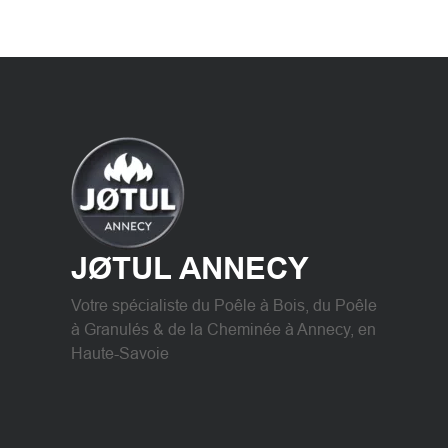
JØTUL ANNECY
Votre spécialiste du Poêle à Bois, du Poêle
à Granulés & de la Cheminée à Annecy, en
Haute-Savoie