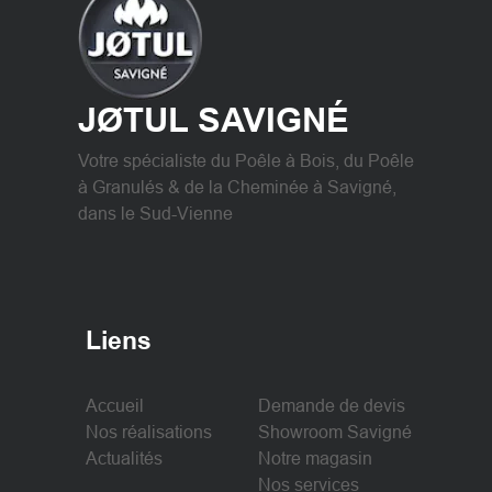
JØTUL SAVIGNÉ
Votre spécialiste du Poêle à Bois, du Poêle
à Granulés & de la Cheminée à Savigné,
dans le Sud-Vienne
Liens
Accueil
Demande de devis
Nos réalisations
Showroom Savigné
Actualités
Notre magasin
Nos services