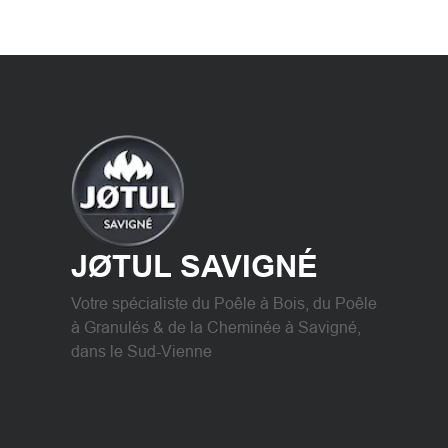
JØTUL SAVIGNÉ
Votre spécialiste du Poêle à Bois, du Poêle
à Granulés & de la Cheminée à Savigné,
dans le Sud-Vienne