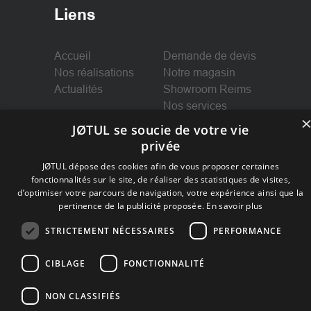
Liens
Accueil
Demande de devis
Nos réalisations
Notre magasin
Actualités
Showroom Reims
Nos services
Mentions légales
JØTUL se soucie de votre vie
privée
JØTUL dépose des cookies afin de vous proposer certaines
fonctionnalités sur le site, de réaliser des statistiques de visites,
Suivez-nous
d’optimiser votre parcours de navigation, votre expérience ainsi que la
pertinence de la publicité proposée.
En savoir plus
STRICTEMENT NÉCESSAIRES
PERFORMANCE
Facebook
CIBLAGE
FONCTIONNALITÉ
NON CLASSIFIÉS