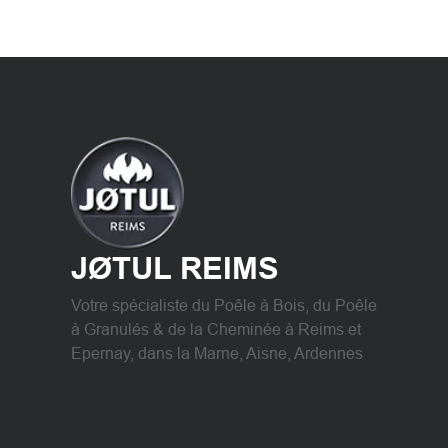
JØTUL REIMS
Votre spécialiste du Poêle à Bois, du Poêle
à Granulés & de la Cheminée à Reims et
Epernay, dans la Marne, Aisne, Ardennes