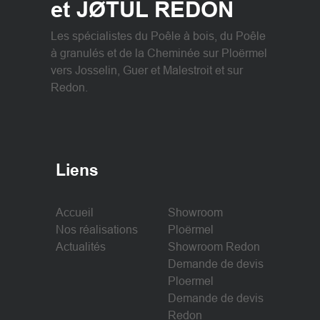
et JØTUL REDON
Les spécialistes du Poêle à bois, du Poêle
à granulés et de la Cheminée sur Ploërmel
vers Josselin, Guer et Malestroit et sur
Redon.
Liens
Accueil
Showroom
Nos réalisations
Ploërmel
Actualités
Showroom Redon
Demande de devis
Ploermel
Demande de devis
Redon