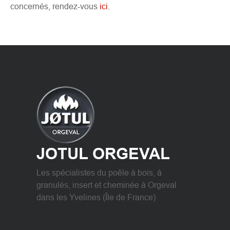
concernés, rendez-vous
ici
.
JOTUL ORGEVAL
Les spécialistes du poêle à bois, à
granulés, insert et cheminée à Orgeval
dans les Yvelines (Île de France)