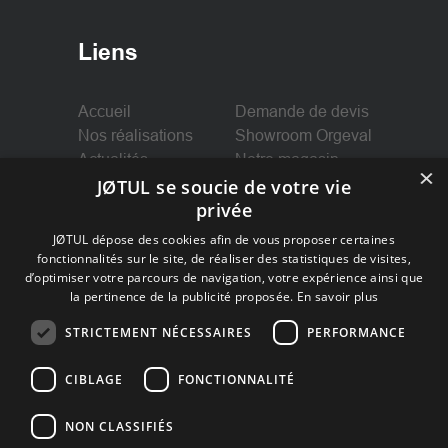
Liens
Accueil
Demande de devis
Nos réalisations
Showroom Orgeval
Actualités
Notre magasin
×
Nos services
JØTUL se soucie de votre vie
Mentions légales
privée
JØTUL dépose des cookies afin de vous proposer certaines
fonctionnalités sur le site, de réaliser des statistiques de visites,
d’optimiser votre parcours de navigation, votre expérience ainsi que
la pertinence de la publicité proposée.
En savoir plus
Suivez-nous
STRICTEMENT NÉCESSAIRES
PERFORMANCE
Facebook
CIBLAGE
FONCTIONNALITÉ
Instagram
NON CLASSIFIÉS