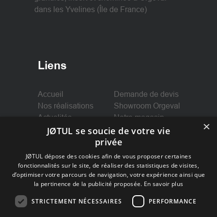
dans les Yvelines (Île de France)
Liens
Accueil
Demande de devis
Nos réalisations
Showroom Orgeval
Actualités
Notre magasin
×
Nos services
JØTUL se soucie de votre vie
Mentions légales
privée
JØTUL dépose des cookies afin de vous proposer certaines
fonctionnalités sur le site, de réaliser des statistiques de visites,
d’optimiser votre parcours de navigation, votre expérience ainsi que
la pertinence de la publicité proposée.
En savoir plus
Suivez-nous
STRICTEMENT NÉCESSAIRES
PERFORMANCE