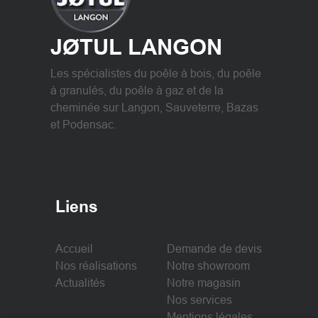
JØTUL LANGON
Les spécialistes du poêle à bois, du poêle
à granulés, du poêle à gaz et de la
cheminée sur Langon, Sauveterre, Bazas
et Podensac.
Liens
Accueil
Demande de devis
Nos réalisations
Notre showroom
Actualités
Notre magasin
Nos services
Mentions légales