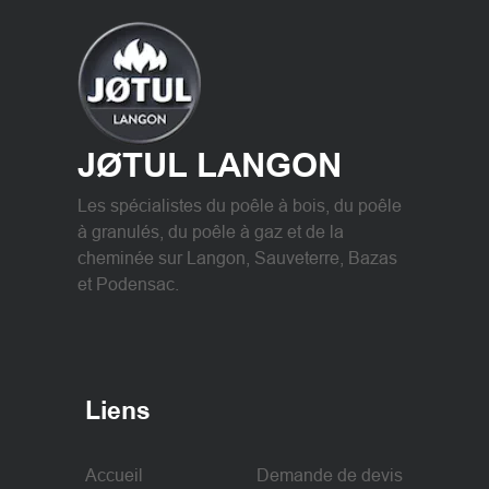
JØTUL LANGON
Les spécialistes du poêle à bois, du poêle
à granulés, du poêle à gaz et de la
cheminée sur Langon, Sauveterre, Bazas
et Podensac.
Liens
Accueil
Demande de devis