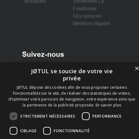
Actualités
Showroom La
Fouillouse
Nos services
Mentions légales
Suivez-nous
JØTUL se soucie de votre vie
Facebook
privée
Instagram
JØTUL dépose des cookies afin de vous proposer certaines
fonctionnalités sur le site, de réaliser des statistiques de visites,
d’optimiser votre parcours de navigation, votre expérience ainsi que
la pertinence de la publicité proposée.
En savoir plus
STRICTEMENT NÉCESSAIRES
PERFORMANCE
CIBLAGE
FONCTIONNALITÉ