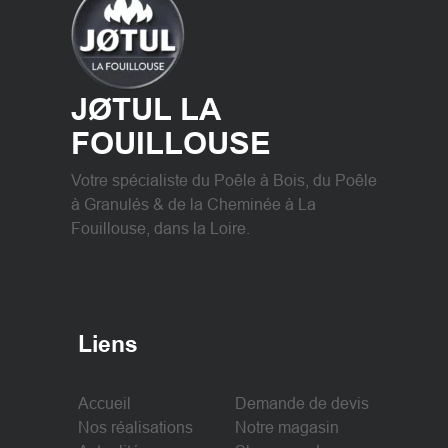
JØTUL LA
FOUILLOUSE
Votre spécialiste du Poêle à Bois, du Poêle
à Granulés & de la Cheminée à La
Fouillouse, dans la Loire.
Liens
Accueil
Demande de devis
Nos réalisations
Notre magasin