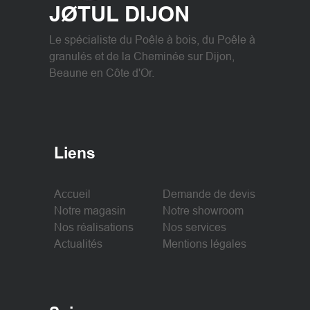
JØTUL DIJON
Le spécialiste du Poêle à bois, du Poêle à
granulés et de la Cheminée sur Dijon,
Beaune en Côte d'Or.
Liens
Accueil
Demande de devis
Notre magasin
Notre showroom
Nos réalisations
Nos services
Actualités
Mentions légales