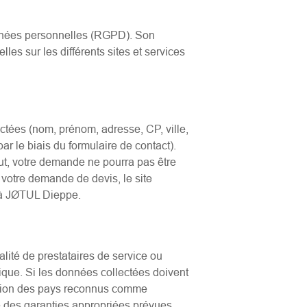
onnées personnelles (RGPD). Son
lles sur les différents sites et services
ctées (nom, prénom, adresse, CP, ville,
r le biais du formulaire de contact).
ut, votre demande ne pourra pas être
e votre demande de devis, le site
 à JØTUL Dieppe.
ité de prestataires de service ou
ique. Si les données collectées doivent
nation des pays reconnus comme
e des garanties appropriées prévues