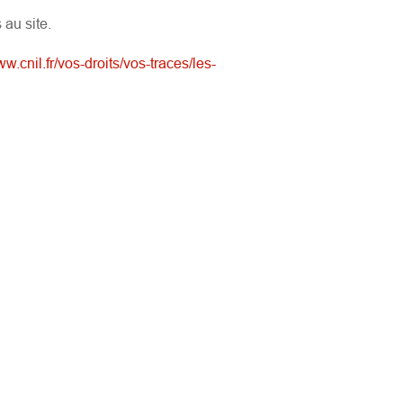
 au site.
ww.cnil.fr/vos-droits/vos-traces/les-