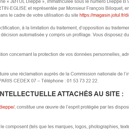
e « JØTUL Dieppe », immatriculée sous le numéro Dieppe B 9
EGLISE et représentée par Monsieur François Biloquet, en s
ns le cadre de votre utilisation du site
https://magasin.jotul.fr/
ification, à la limitation du traitement, d’opposition au traitemen
ne décision automatisée y compris un profilage. Vous disposez du
estion concernant la protection de vos données personnelles, ad
duire une réclamation auprès de la Commission nationale de l’in
PARIS CEDEX 07 – Téléphone : 01 53 73 22 22.
INTELLECTUELLE ATTACHÉS AU SITE
:
/dieppe/
, constitue une œuvre de l’esprit protégée par les dispos
 le composent (tels que les marques, logos, photographies, text