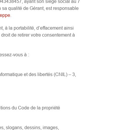
43438457, ayant son siège social au 7
a qualité de Gérant, est responsable
dieppe
.
t, à la portabilité, d’effacement ainsi
 droit de retirer votre consentement à
ressez-vous à :
formatique et des libertés (CNIL) – 3,
itions du Code de la propriété
es, slogans, dessins, images,