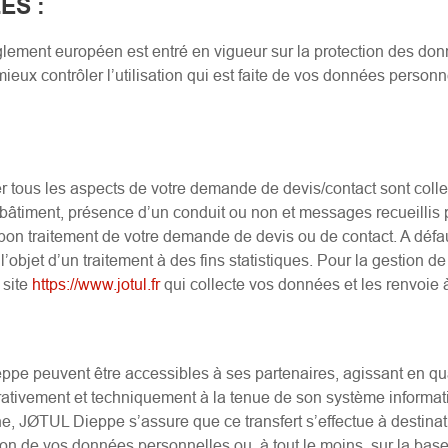
LES
:
lement européen est entré en vigueur sur la protection des d
ieux contrôler l’utilisation qui est faite de vos données personne
 tous les aspects de votre demande de devis/contact sont colle
bâtiment, présence d’un conduit ou non et messages recueillis pa
bon traitement de votre demande de devis ou de contact. A défa
 l’objet d’un traitement à des fins statistiques. Pour la gestion d
 site
https://www.jotul.fr
qui collecte vos données et les renvoie
e peuvent être accessibles à ses partenaires, agissant en qual
trativement et techniquement à la tenue de son système informat
nne, JØTUL Dieppe s’assure que ce transfert s’effectue à desti
on de vos données personnelles ou, à tout le moins, sur la bas