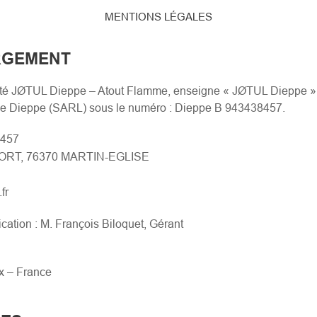
MENTIONS LÉGALES
RGEMENT
ciété JØTUL Dieppe – Atout Flamme, enseigne « JØTUL Dieppe », 
 de Dieppe (SARL) sous le numéro : Dieppe B 943438457.
8457
ORT, 76370 MARTIN-EGLISE
fr
ication : M. François Biloquet, Gérant
x – France