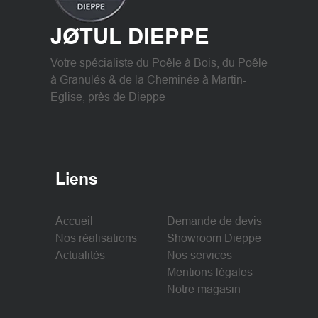
JØTUL DIEPPE
Votre spécialiste du Poêle à Bois, du Poêle
à Granulés & de la Cheminée à Martin-
Eglise, près de Dieppe
Liens
Accueil
Demande de devis
Nos réalisations
Showroom Dieppe
Actualités
Nos services
Mentions légales
Notre magasin