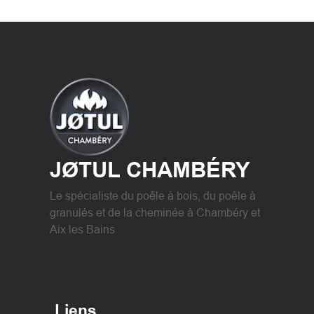
JØTUL CHAMBÉRY
Le spécialiste du poêle à bois, du poêle à
granulés et de la cheminée à Chambéry et
Aix les Bains
Liens