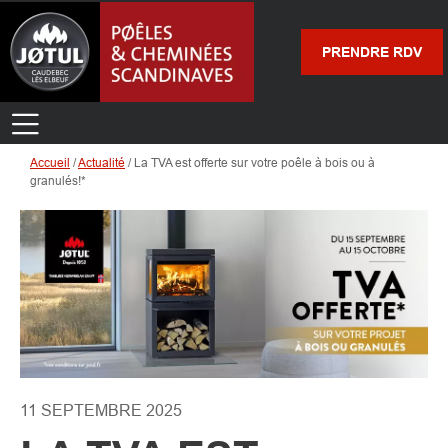
PRENDRE RDV
Accueil
/
Actualité
/
La TVA est offerte sur votre poêle à bois ou à
granulés!*
11 SEPTEMBRE 2025