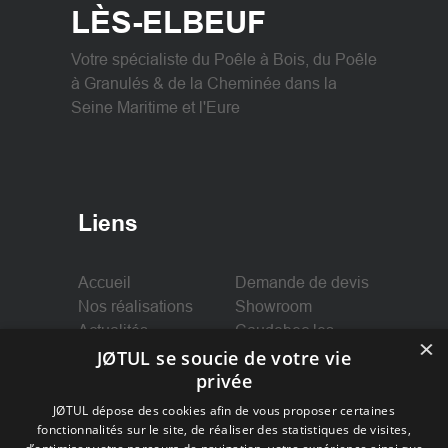
LÈS-ELBEUF
Votre spécialiste du Poêle à Bois, du Poêle
à Granulés & de la Cheminée dans la
Seine Maritime et l'Eure
Liens
Accueil
Demande de devis
Nos réalisations
Showroom
Actualités
Caudebec les
×
Elbeuf
JØTUL se soucie de votre vie
Mentions légales
privée
JØTUL dépose des cookies afin de vous proposer certaines
fonctionnalités sur le site, de réaliser des statistiques de visites,