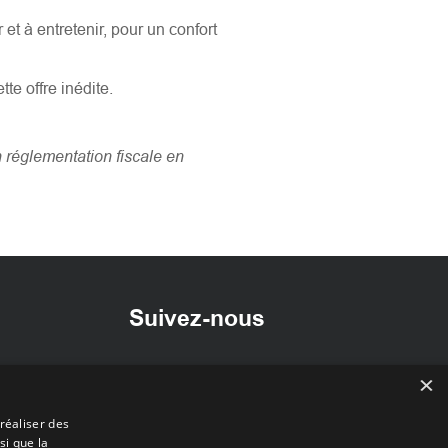
et à entretenir, pour un confort
te offre inédite.
réglementation fiscale en
Suivez-nous
 de
Facebook
×
Instagram
réaliser des
m
si que la