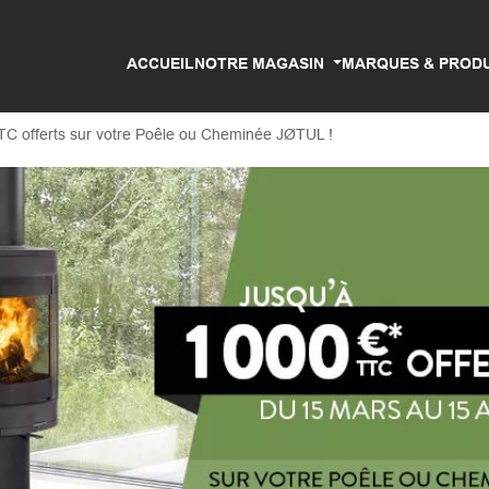
ACCUEIL
NOTRE MAGASIN
MARQUES & PROD
TC offerts sur votre Poêle ou Cheminée JØTUL !