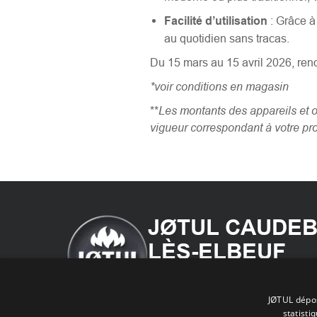
Facilité d’utilisation
: Grâce à 
au quotidien sans tracas.
Du 15 mars au 15 avril 2026, rende
*voir conditions en magasin
Les montants des appareils et 
**
vigueur correspondant à votre pro
JØTUL CAUDEB
LÈS-ELBEUF
Votre spécialiste du Poêle à Bois
Granulés & de la Cheminée dans 
JØTUL dépos
Maritime et l'Eure
statisti