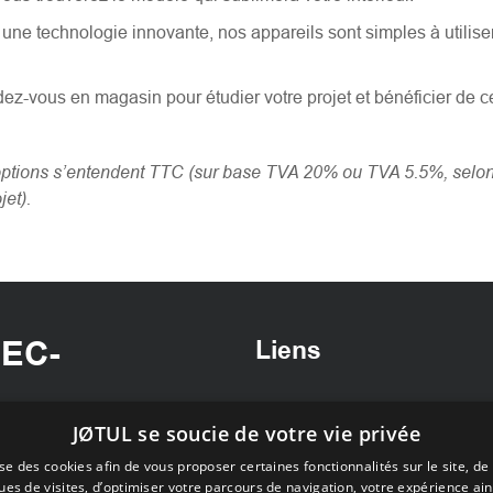
une technologie innovante, nos appareils sont simples à utiliser 
z-vous en magasin pour étudier votre projet et bénéficier de cet
options s’entendent TTC (sur base TVA 20% ou TVA 5.5%, selon 
jet).
EC-
Liens
Accueil
Demande
JØTUL se soucie de votre vie privée
, du Poêle à
Nos réalisations
devis
la Seine
e des cookies afin de vous proposer certaines fonctionnalités sur le site, de 
Actualités
Showroo
ques de visites, d’optimiser votre parcours de navigation, votre expérience ain