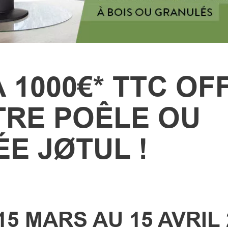
 1000€* TTC OF
TRE POÊLE OU
E JØTUL !
5 MARS AU 15 AVRIL 