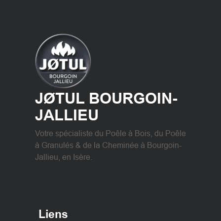
JØTUL BOURGOIN-
JALLIEU
Votre spécialiste du Poêle à Bois, du Poêle
à Granulés & de la Cheminée à Bourgoin-
Jallieu, en Isère.
Liens