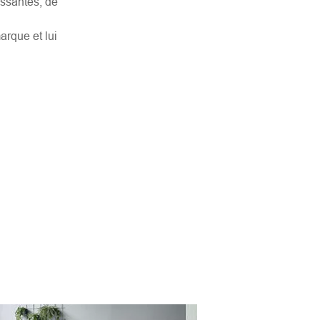
issantes, de
arque et lui