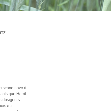
ITZ
re scandinave à
 tels que Harrit
s designers
bois au