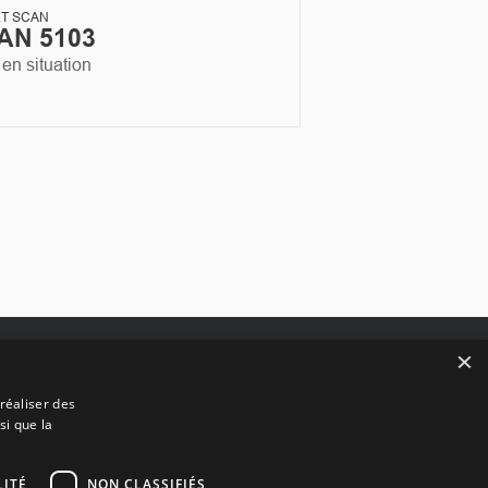
RT SCAN
AN 5103
en situation
×
Suivez-nous
réaliser des
si que la
 de
Facebook
Linkedin
ITÉ
NON CLASSIFIÉS