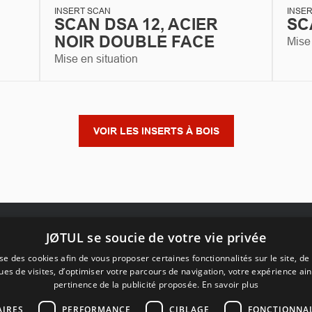
INSERT SCAN
INSE
SCAN DSA 12, ACIER
SC
NOIR DOUBLE FACE
Mise 
Mise en situation
VOIR LES INSERTS À BOIS
JØTUL se soucie de votre vie privée
Liens
e des cookies afin de vous proposer certaines fonctionnalités sur le site, de 
ques de visites, d’optimiser votre parcours de navigation, votre expérience ain
, du Poêle à
pertinence de la publicité proposée.
En savoir plus
Accueil
Demande
art, Hendaye,
Nos réalisations
devis
Bayonne, le
AIRES
PERFORMANCE
CIBLAGE
FONCTIONNAL