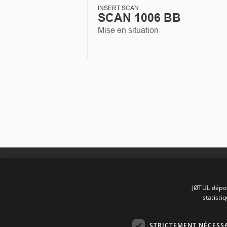
INSERT SCAN
SCAN 1006 BB
Mise en situation
JØTUL BIDART
JØTUL dépos
statisti
Votre spécialiste du Poêle à Bois
Granulés & de la Cheminée à Bid
St Jean de Luz, Biarritz, Anglet, 
STRICTEMENT NÉCESS