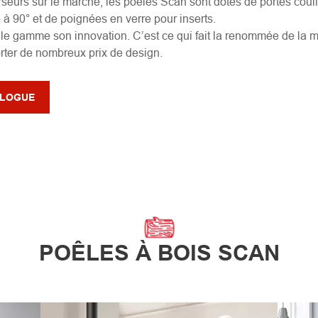
rseurs sur le marché, les poêles Scan sont dotés de portes coul
 à 90° et de poignées en verre pour inserts.
e gamme son innovation. C’est ce qui fait la renommée de la m
ter de nombreux prix de design.
ALOGUE
POÊLES À BOIS SCAN