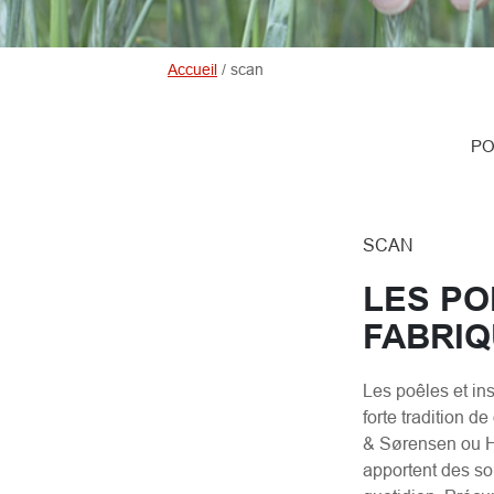
Accueil
/
scan
PO
SCAN
LES PO
FABRI
Les poêles et in
forte tradition d
& Sørensen ou Ha
apportent des sol