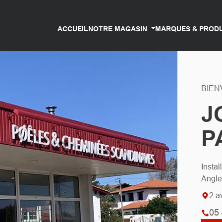
ACCUEIL
NOTRE MAGASIN
MARQUES & PROD
BIEN
J
P
Insta
Anglet
2 a
05