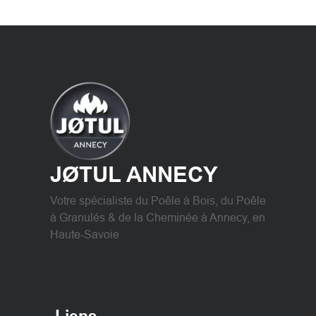
JØTUL ANNECY
Votre spécialiste du Poêle à Bois, du Poêle
à Granulés & de la Cheminée à Annecy, en
Haute-Savoie
Liens